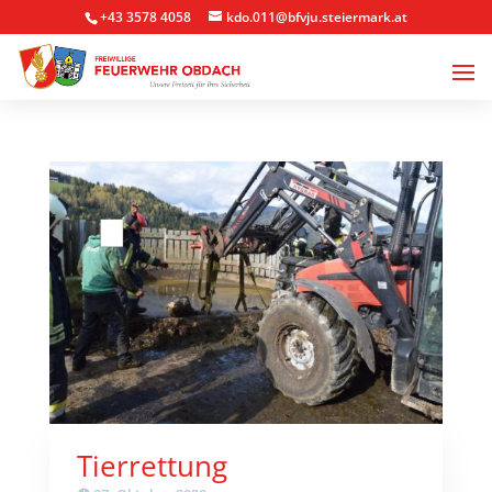
+43 3578 4058
kdo.011@bfvju.steiermark.at
Tierrettung