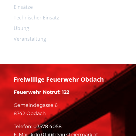
Einsätze
Technischer Einsatz
Übung
Veranstaltung
Freiwillige Feuerwehr Obdach
Feuerwehr Notruf: 122
Gemeindegasse 6
8742 Obdach
Telefon:
03578 4058
E-Mail:
kdo.011@bfvju.steiermark.at