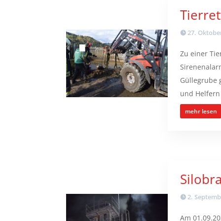
Tierre
27. Oktobe
Zu einer Ti
Sirenenalarm
Güllegrube 
und Helfern 
mehr lesen
Silobr
2. Septemb
Am 01.09.20