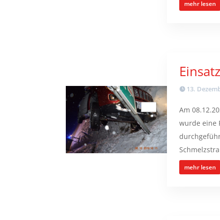
mehr lesen
Einsat
13. Dezemb
Am 08.12.20
wurde eine 
durchgeführ
Schmelzstraß
mehr lesen