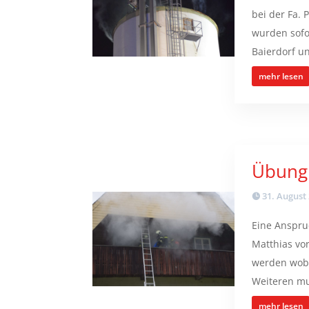
bei der Fa.
wurden sofo
Baierdorf un
mehr lesen
Übung
31. August
Eine Anspr
Matthias vo
werden wobe
Weiteren mu
mehr lesen