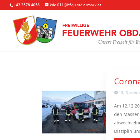
+43 3578 4058
kdo.011@bfvju.steiermark.at
Corona
13. Dezemb
Am 12.12.20
den Massent
abwechselnd
Disziplin u