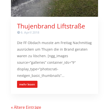
Thujenbrand Liftstraße
6. April 2018
Die FF Obdach musste am Freitag Nachmittag
ausrücken um Thujen die in Brand geraten
waren zu löschen. [ngg_images
source=”galleries” container_ids=”9″
display_type=”photocrati-
nextgen_basic_thumbnails”...
mehr lesen
« Ältere Einträge