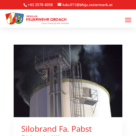
+43 3578 4058
kdo.011@bfvju.steiermark.at
Silobrand Fa. Pabst