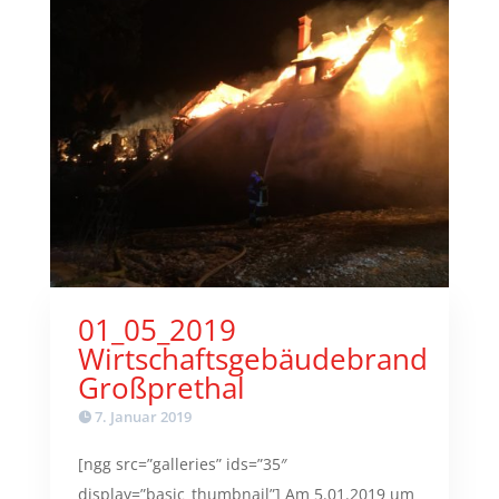
01_05_2019
Wirtschaftsgebäudebrand
Großprethal
7. Januar 2019
[ngg src=”galleries” ids=”35″
display=”basic_thumbnail”] Am 5.01.2019 um