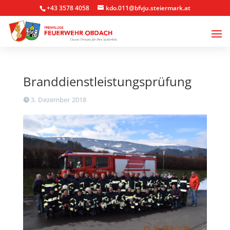
+43 3578 4058
kdo.011@bfvju.steiermark.at
Branddienstleistungsprüfung
3. Dezember 2018