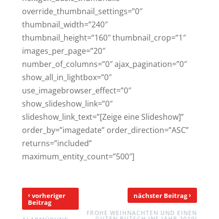
override_thumbnail_settings=”0″
thumbnail_width=”240″
thumbnail_height=”160″ thumbnail_crop=”1″
images_per_page=”20″
number_of_columns=”0″ ajax_pagination=”0″
show_all_in_lightbox=”0″
use_imagebrowser_effect=”0″
show_slideshow_link=”0″
slideshow_link_text=”[Zeige eine Slideshow]”
order_by=”imagedate” order_direction=”ASC”
returns=”included”
maximum_entity_count=”500″]
‹
›
vorheriger
nächster Beitrag
Beitrag
FROHE WEIHNACHTEN UND EINEN
GUTEN RUTSCH INS JAHR 2019!